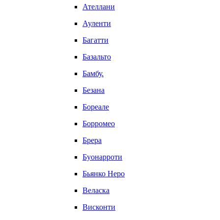
Ателлани
Ауленти
Багатти
Базальто
Бамбу.
Безана
Бореале
Борромео
Брера
Буонарроти
Бьянко Неро
Веласка
Висконти