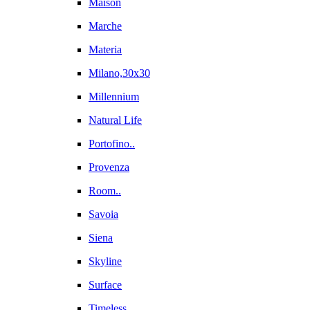
Maison
Marche
Materia
Milano,30x30
Millennium
Natural Life
Portofino..
Provenza
Room..
Savoia
Siena
Skyline
Surface
Timeless