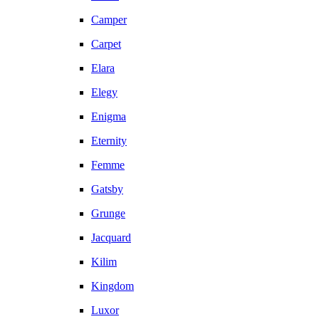
Camper
Carpet
Elara
Elegy
Enigma
Eternity
Femme
Gatsby
Grunge
Jacquard
Kilim
Kingdom
Luxor