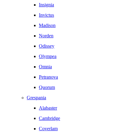
Insignia
Invictus
Madison
Norden
Odissey
Olympea
Omnia
Petranova
Quorum
Grespania
Alabaster
Cambridge
Coverlam