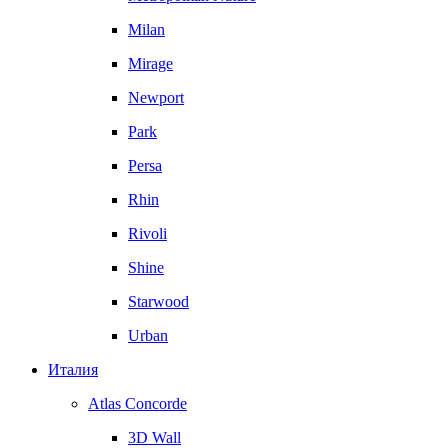
Milan
Mirage
Newport
Park
Persa
Rhin
Rivoli
Shine
Starwood
Urban
Италия
Atlas Concorde
3D Wall