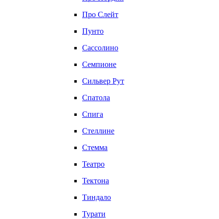
Про Слейт
Пунто
Сассолино
Семпионе
Сильвер Рут
Спатола
Спига
Стеллине
Стемма
Театро
Тектона
Тиндало
Турати