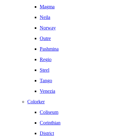
Magma
Neila
Norway
Outre
Pashmina
Regio
Steel
Tango
Venezia
Colorker
Coliseum
Corinthian
District