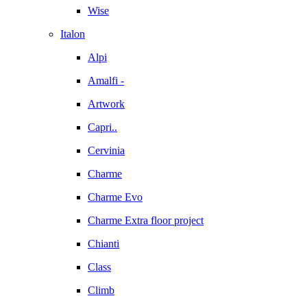
Wise
Italon
Alpi
Amalfi -
Artwork
Capri..
Cervinia
Charme
Charme Evo
Charme Extra floor project
Chianti
Class
Climb