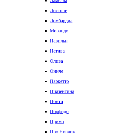
Ламелла
Листоне
Ломбардиа
Морандо
Навильи
Натива
Олива
Ониче
Паркетто
Пиазентина
Понти
Порфидо
Примо
Про Нордик