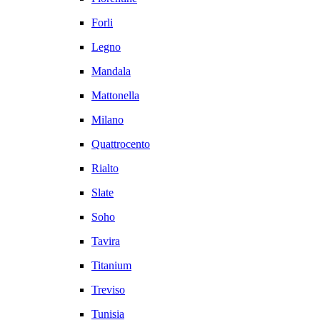
Forli
Legno
Mandala
Mattonella
Milano
Quattrocento
Rialto
Slate
Soho
Tavira
Titanium
Treviso
Tunisia