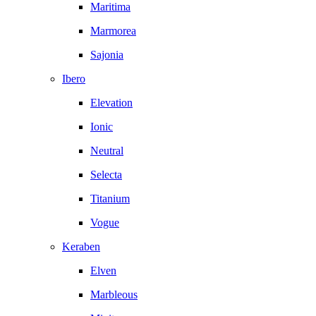
Maritima
Marmorea
Sajonia
Ibero
Elevation
Ionic
Neutral
Selecta
Titanium
Vogue
Keraben
Elven
Marbleous