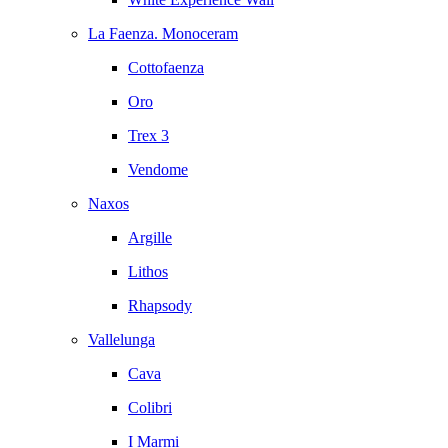
La Faenza. Monoceram
Cottofaenza
Oro
Trex 3
Vendome
Naxos
Argille
Lithos
Rhapsody
Vallelunga
Cava
Colibri
I Marmi