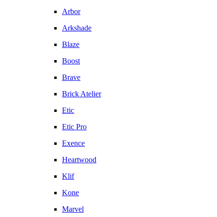
Arbor
Arkshade
Blaze
Boost
Brave
Brick Atelier
Etic
Etic Pro
Exence
Heartwood
Klif
Kone
Marvel