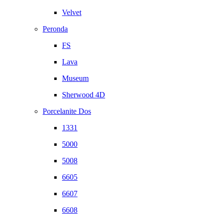
Velvet
Peronda
FS
Lava
Museum
Sherwood 4D
Porcelanite Dos
1331
5000
5008
6605
6607
6608