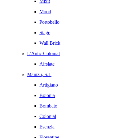
Mixit
Mood
Portobello
Stage
Wall Brick
L'Antic Colonial
Airslate
Mainzu, S.L
Artigiano
Bolonia
Bombato
Colonial
Esenzia
Florentine