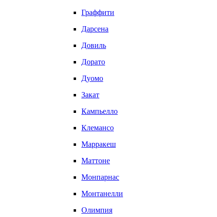
Граффити
Дарсена
Довиль
Дорато
Дуомо
Закат
Кампьелло
Клемансо
Марракеш
Маттоне
Монпарнас
Монтанелли
Олимпия