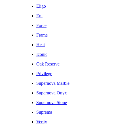
Eligo
Era
Force
Frame
Heat
Iconic
Oak Reserve
Privilege
Supernova Marble
Supernova Onyx
Supernova Stone
Suprema
Verity