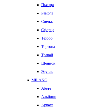
Пьяцца
Рамбла
Сиена.
Сфорца
Тезоро
Тортона
Тракай
Шеннон
Этуаль
MILANO
Абете
Альбино
Арката