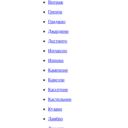
Витраж
Греппи
Гриджио
Джардини
Дистинто
Интарсио
Ирпина
Кампионе
Карелли
Кассетоне
Кастильони
Кузани
Ламбро