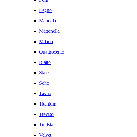
Legno
Mandala
Mattonella
Milano
Quattrocento
Rialto
Slate
Soho
Tavira
Titanium
Treviso
Tunisia
Velvet