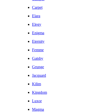
Carpet
Elara
Elegy
Enigma
Eternity
Femme
Gatsby
Grunge
Jacquard
Kilim
Kingdom
Luxor
Magma