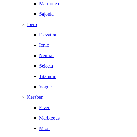
Marmorea
Sajonia
Ibero
Elevation
Ionic
Neutral
Selecta
Titanium
Vogue
Keraben
Elven
Marbleous
Mixit