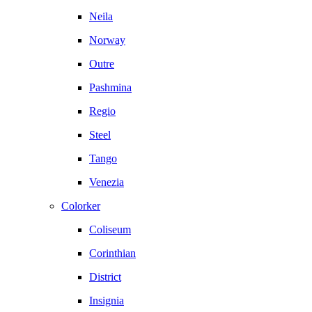
Neila
Norway
Outre
Pashmina
Regio
Steel
Tango
Venezia
Colorker
Coliseum
Corinthian
District
Insignia