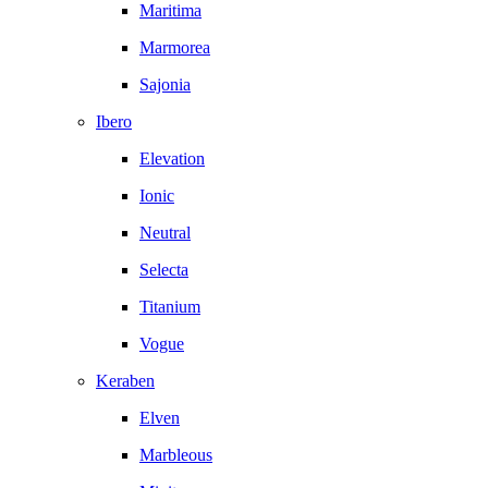
Maritima
Marmorea
Sajonia
Ibero
Elevation
Ionic
Neutral
Selecta
Titanium
Vogue
Keraben
Elven
Marbleous