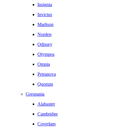
Insignia
Invictus
Madison
Norden
Odissey
Olympea
Omnia
Petranova
Quorum
Grespania
Alabaster
Cambridge
Coverlam