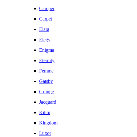
Camper
Carpet
Elara
Elegy
Enigma
Eternity
Femme
Gatsby
Grunge
Jacquard
Kilim
Kingdom
Luxor