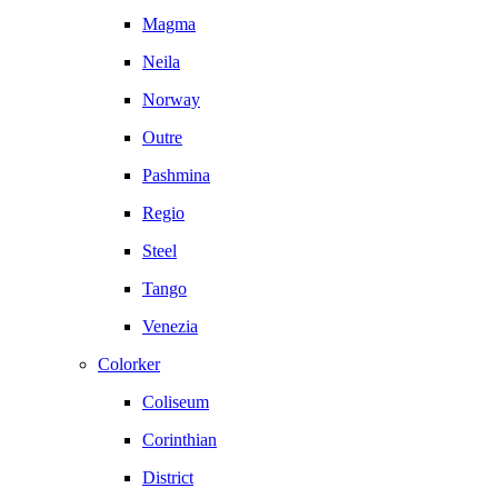
Magma
Neila
Norway
Outre
Pashmina
Regio
Steel
Tango
Venezia
Colorker
Coliseum
Corinthian
District