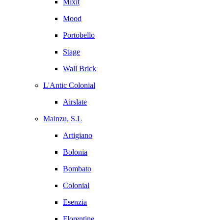
Mixit
Mood
Portobello
Stage
Wall Brick
L'Antic Colonial
Airslate
Mainzu, S.L
Artigiano
Bolonia
Bombato
Colonial
Esenzia
Florentine