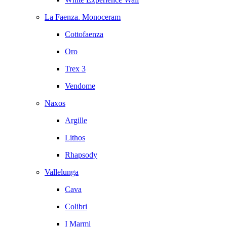
La Faenza. Monoceram
Cottofaenza
Oro
Trex 3
Vendome
Naxos
Argille
Lithos
Rhapsody
Vallelunga
Cava
Colibri
I Marmi