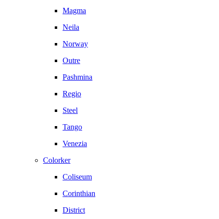
Magma
Neila
Norway
Outre
Pashmina
Regio
Steel
Tango
Venezia
Colorker
Coliseum
Corinthian
District