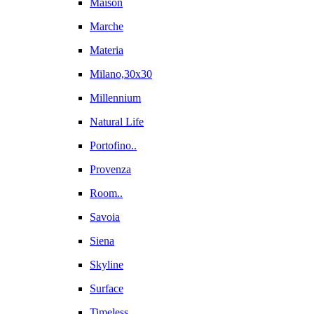
Maison
Marche
Materia
Milano,30x30
Millennium
Natural Life
Portofino..
Provenza
Room..
Savoia
Siena
Skyline
Surface
Timeless