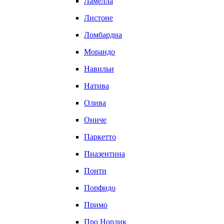
Ламелла
Листоне
Ломбардиа
Морандо
Навильи
Натива
Олива
Ониче
Паркетто
Пиазентина
Понти
Порфидо
Примо
Про Нордик