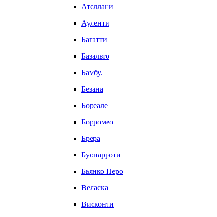
Ателлани
Ауленти
Багатти
Базальто
Бамбу.
Безана
Бореале
Борромео
Брера
Буонарроти
Бьянко Неро
Веласка
Висконти