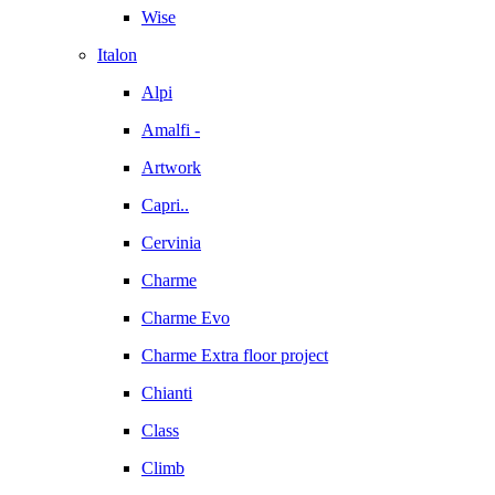
Wise
Italon
Alpi
Amalfi -
Artwork
Capri..
Cervinia
Charme
Charme Evo
Charme Extra floor project
Chianti
Class
Climb