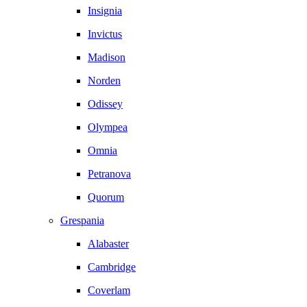
Insignia
Invictus
Madison
Norden
Odissey
Olympea
Omnia
Petranova
Quorum
Grespania
Alabaster
Cambridge
Coverlam