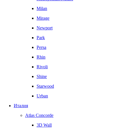
Milan
Mirage
Newport
Park
Persa
Rhin
Rivoli
Shine
Starwood
Urban
Италия
Atlas Concorde
3D Wall