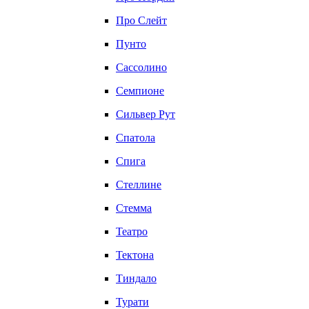
Про Слейт
Пунто
Сассолино
Семпионе
Сильвер Рут
Спатола
Спига
Стеллине
Стемма
Театро
Тектона
Тиндало
Турати