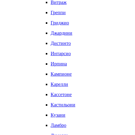
Витраж
Греппи
Гриджио
Джардини
Дистинто
Интарсио
Ирпина
Кампионе
Карелли
Кассетоне
Кастильони
Кузани
Ламбро