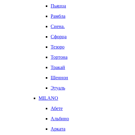
Пьяцца
Рамбла
Сиена.
Сфорца
Тезоро
Тортона
Тракай
Шеннон
Этуаль
MILANO
Абете
Альбино
Арката