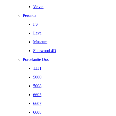
Velvet
Peronda
FS
Lava
Museum
Sherwood 4D
Porcelanite Dos
1331
5000
5008
6605
6607
6608