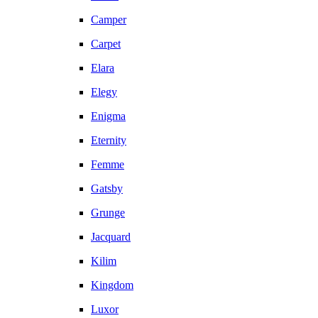
Camper
Carpet
Elara
Elegy
Enigma
Eternity
Femme
Gatsby
Grunge
Jacquard
Kilim
Kingdom
Luxor