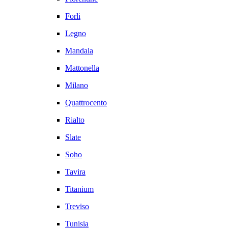
Forli
Legno
Mandala
Mattonella
Milano
Quattrocento
Rialto
Slate
Soho
Tavira
Titanium
Treviso
Tunisia