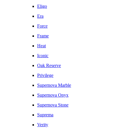
Eligo
Era
Force
Frame
Heat
Iconic
Oak Reserve
Privilege
Supernova Marble
Supernova Onyx
Supernova Stone
Suprema
Verity