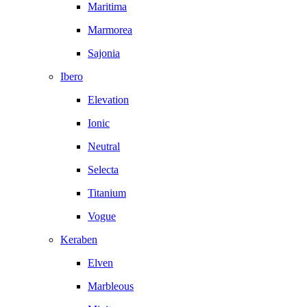
Maritima
Marmorea
Sajonia
Ibero
Elevation
Ionic
Neutral
Selecta
Titanium
Vogue
Keraben
Elven
Marbleous