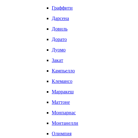
Граффити
Дарсена
Довиль
Дорато
Дуомо
Закат
Кампьелло
Клемансо
Марракеш
Маттоне
Монпарнас
Монтанелли
Олимпия