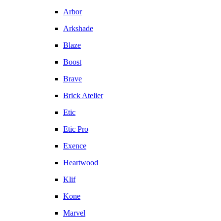
Arbor
Arkshade
Blaze
Boost
Brave
Brick Atelier
Etic
Etic Pro
Exence
Heartwood
Klif
Kone
Marvel