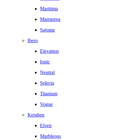
Maritima
Marmorea
Sajonia
Ibero
Elevation
Ionic
Neutral
Selecta
Titanium
Vogue
Keraben
Elven
Marbleous