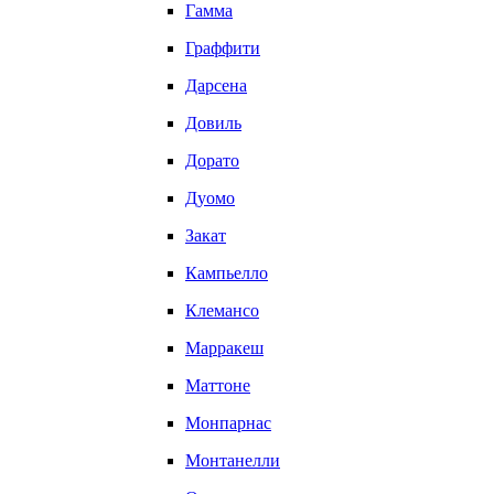
Гамма
Граффити
Дарсена
Довиль
Дорато
Дуомо
Закат
Кампьелло
Клемансо
Марракеш
Маттоне
Монпарнас
Монтанелли