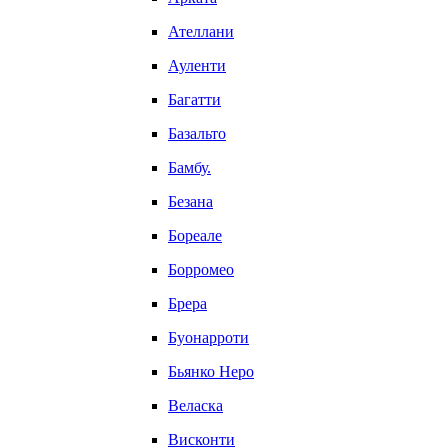
Ателлани
Ауленти
Багатти
Базальто
Бамбу.
Безана
Бореале
Борромео
Брера
Буонарроти
Бьянко Неро
Веласка
Висконти