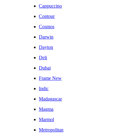
Cappuccino
Contour
Cosmos
Darwin
Dayton
Deli
Dubai
Frame New
Indic
Madagascar
Magma
Marmol
Metropolitan