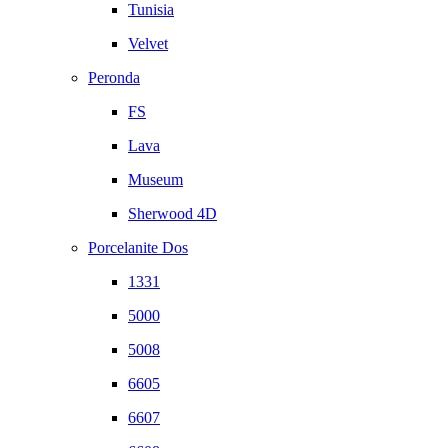
Tunisia
Velvet
Peronda
FS
Lava
Museum
Sherwood 4D
Porcelanite Dos
1331
5000
5008
6605
6607