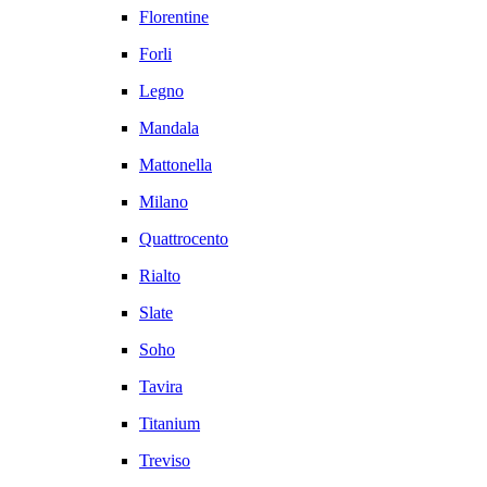
Florentine
Forli
Legno
Mandala
Mattonella
Milano
Quattrocento
Rialto
Slate
Soho
Tavira
Titanium
Treviso