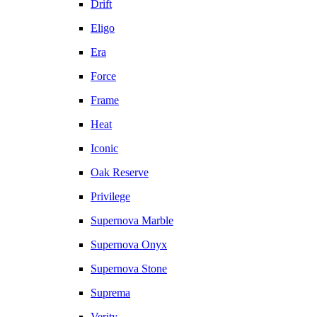
Drift
Eligo
Era
Force
Frame
Heat
Iconic
Oak Reserve
Privilege
Supernova Marble
Supernova Onyx
Supernova Stone
Suprema
Verity