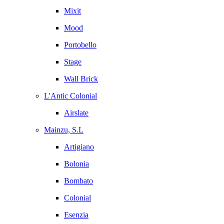
Mixit
Mood
Portobello
Stage
Wall Brick
L'Antic Colonial
Airslate
Mainzu, S.L
Artigiano
Bolonia
Bombato
Colonial
Esenzia