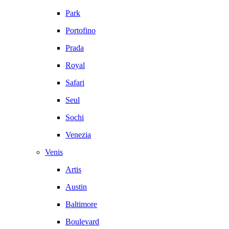
Park
Portofino
Prada
Royal
Safari
Seul
Sochi
Venezia
Venis
Artis
Austin
Baltimore
Boulevard