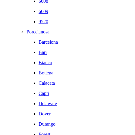
6608
6609
9520
Porcelanosa
Barcelona
Bari
Bianco
Bottega
Calacata
Capri
Delaware
Dover
Durango
Forest