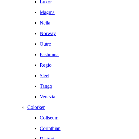
Luxor
Magma
Neila
Norway
Outre
Pashmina
Regio
Steel
Tango
Venezia
Colorker
Coliseum
Corinthian
District