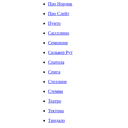
Про Нордик
Про Слейт
Пунто
Сассолино
Семпионе
Сильвер Рут
Спатола
Спига
Стеллине
Стемма
Театро
Тектона
Тиндало