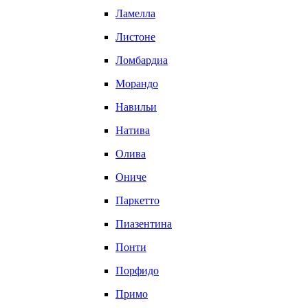
Ламелла
Листоне
Ломбардиа
Морандо
Навильи
Натива
Олива
Ониче
Паркетто
Пиазентина
Понти
Порфидо
Примо