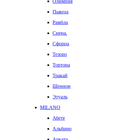
Олимпия
Пьяцца
Рамбла
Сиена.
Сфорца
Тезоро
Тортона
Тракай
Шеннон
Этуаль
MILANO
Абете
Альбино
Арката