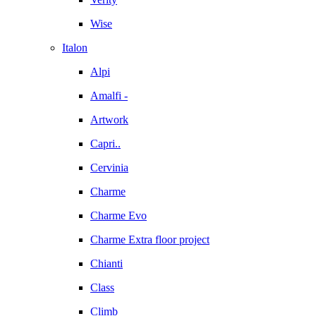
Wise
Italon
Alpi
Amalfi -
Artwork
Capri..
Cervinia
Charme
Charme Evo
Charme Extra floor project
Chianti
Class
Climb