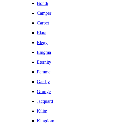
Bondi
Camper
Carpet
Elara
Elegy
Enigma
Eternity
Femme
Gatsby
Grunge
Jacquard
Kilim
Kingdom