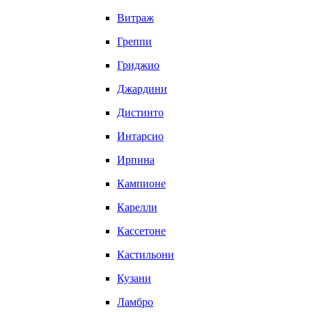
Витраж
Греппи
Гриджио
Джардини
Дистинто
Интарсио
Ирпина
Кампионе
Карелли
Кассетоне
Кастильони
Кузани
Ламбро