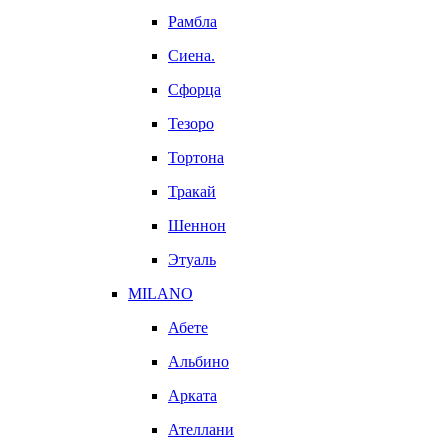
Рамбла
Сиена.
Сфорца
Тезоро
Тортона
Тракай
Шеннон
Этуаль
MILANO
Абете
Альбино
Арката
Ателлани