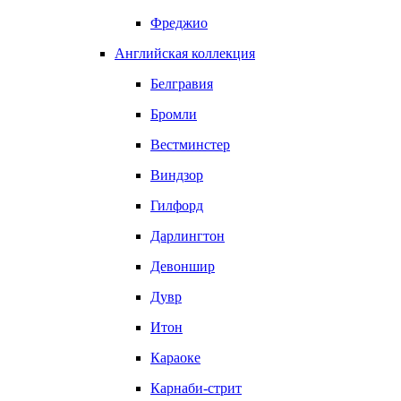
Фреджио
Английская коллекция
Белгравия
Бромли
Вестминстер
Виндзор
Гилфорд
Дарлингтон
Девоншир
Дувр
Итон
Караоке
Карнаби-стрит