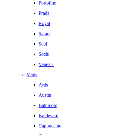
Portofino
Prada
Royal
Safari
Seul
Sochi
Venezia
Venis
Artis
Austin
Baltimore
Boulevard
Cappuccino