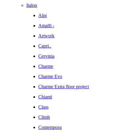
Italon
Alpi
Amalfi -
Artwork
Capri..
Cervinia
Charme
Charme Evo
Charme Extra floor project
Chianti
Class
Climb
Contempora