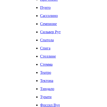
Пунто
Сассолино
Семпионе
Сильвер Рут
Спатола
Спига
Стеллине
Стемма
Театро
Тектона
Тиндало
Турати
Фоссил Вуд