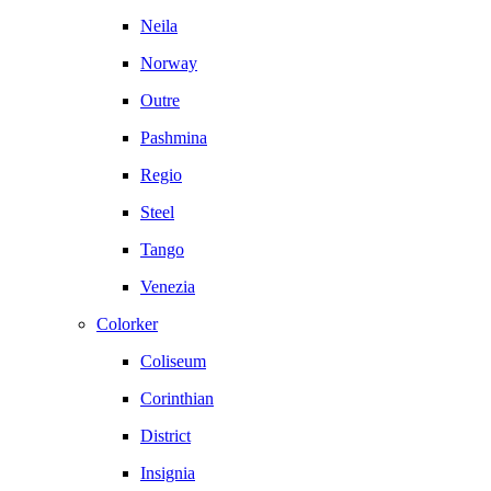
Neila
Norway
Outre
Pashmina
Regio
Steel
Tango
Venezia
Colorker
Coliseum
Corinthian
District
Insignia