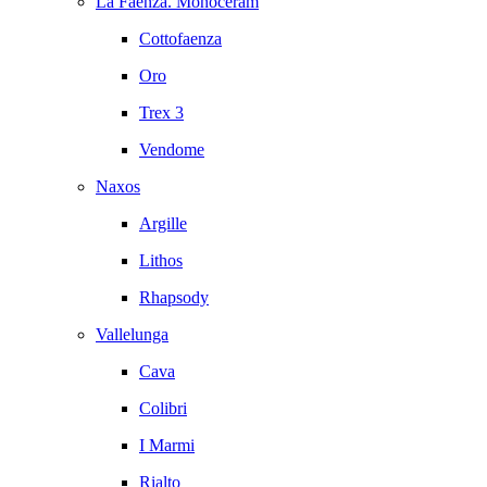
La Faenza. Monoceram
Cottofaenza
Oro
Trex 3
Vendome
Naxos
Argille
Lithos
Rhapsody
Vallelunga
Cava
Colibri
I Marmi
Rialto