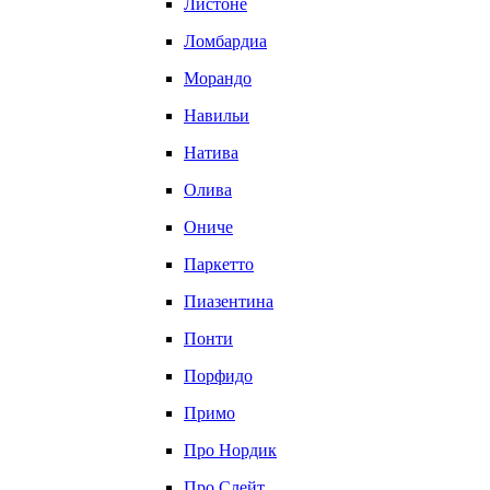
Листоне
Ломбардиа
Морандо
Навильи
Натива
Олива
Ониче
Паркетто
Пиазентина
Понти
Порфидо
Примо
Про Нордик
Про Слейт