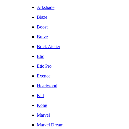
Arkshade
Blaze
Boost
Brave
Brick Atelier
Etic
Etic Pro
Exence
Heartwood
Klif
Kone
Marvel
Marvel Dream