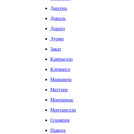
Дарсена
Довиль
Дорато
Дуомо
Закат
Кампьелло
Клемансо
Марракеш
Маттоне
Монпарнас
Монтанелли
Олимпия
Пьяцца