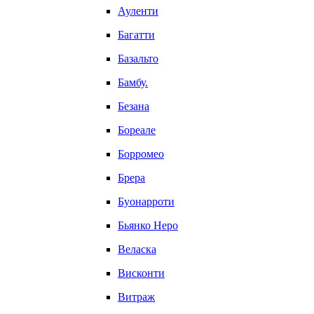
Ауленти
Багатти
Базальто
Бамбу.
Безана
Бореале
Борромео
Брера
Буонарроти
Бьянко Неро
Веласка
Висконти
Витраж