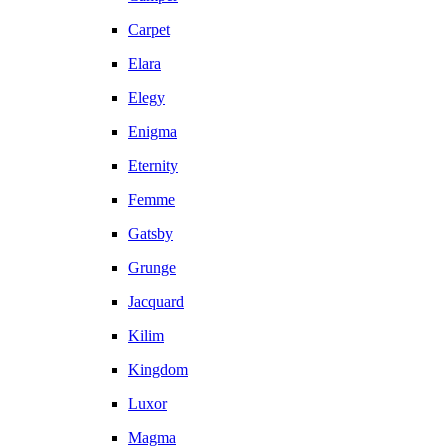
Carpet
Elara
Elegy
Enigma
Eternity
Femme
Gatsby
Grunge
Jacquard
Kilim
Kingdom
Luxor
Magma