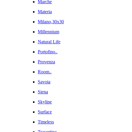
Marche
Materia
Milano,30x30
Millennium
Natural Life
Portofino..
Provenza
Room..
Savoia
Siena
Skyline
Surface
Timeless
Travertino