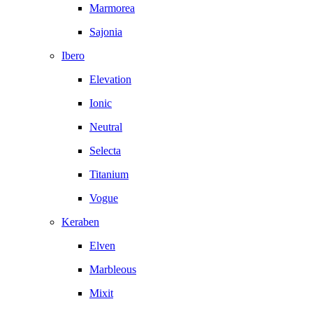
Marmorea
Sajonia
Ibero
Elevation
Ionic
Neutral
Selecta
Titanium
Vogue
Keraben
Elven
Marbleous
Mixit