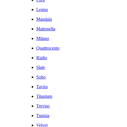
Legno
Mandala
Mattonella
Milano
Quattrocento
Rialto
Slate
Soho
Tavira
Titanium
Treviso
Tunisia
Velvet