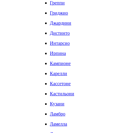
Греппи
Гриджио
Джардини
Дистинто
Интарсио
Ирпина
Кампионе
Карелли
Кассетоне
Кастильони
Кузани
Ламбро
Ламелла