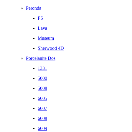
Peronda
FS
Lava
Museum
Sherwood 4D
Porcelanite Dos
1331
5000
5008
6605
6607
6608
6609