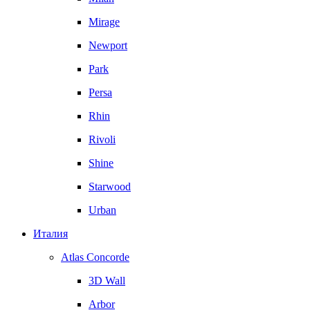
Mirage
Newport
Park
Persa
Rhin
Rivoli
Shine
Starwood
Urban
Италия
Atlas Concorde
3D Wall
Arbor