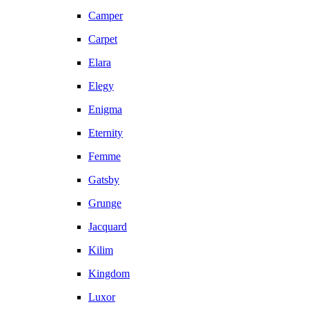
Camper
Carpet
Elara
Elegy
Enigma
Eternity
Femme
Gatsby
Grunge
Jacquard
Kilim
Kingdom
Luxor