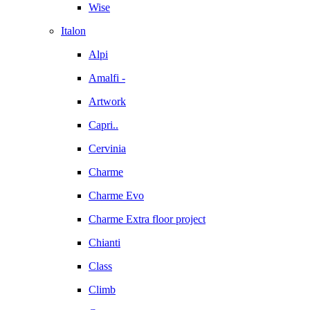
Wise
Italon
Alpi
Amalfi -
Artwork
Capri..
Cervinia
Charme
Charme Evo
Charme Extra floor project
Chianti
Class
Climb