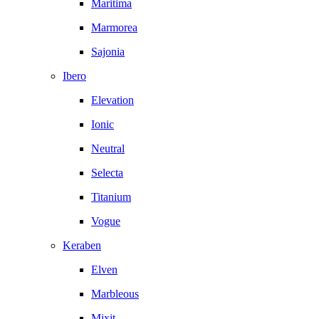
Maritima
Marmorea
Sajonia
Ibero
Elevation
Ionic
Neutral
Selecta
Titanium
Vogue
Keraben
Elven
Marbleous
Mixit