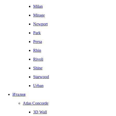
Milan
Mirage
Newport
Park
Persa
Rhin
Rivoli
Shine
Starwood
Urban
Италия
Atlas Concorde
3D Wall