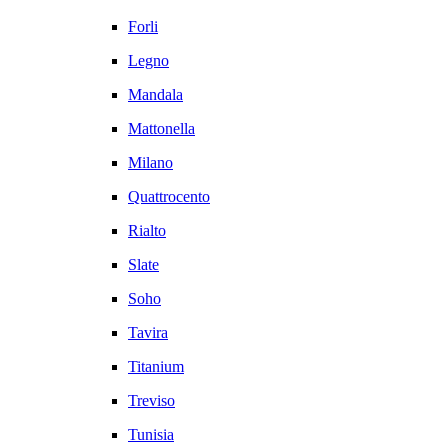
Forli
Legno
Mandala
Mattonella
Milano
Quattrocento
Rialto
Slate
Soho
Tavira
Titanium
Treviso
Tunisia