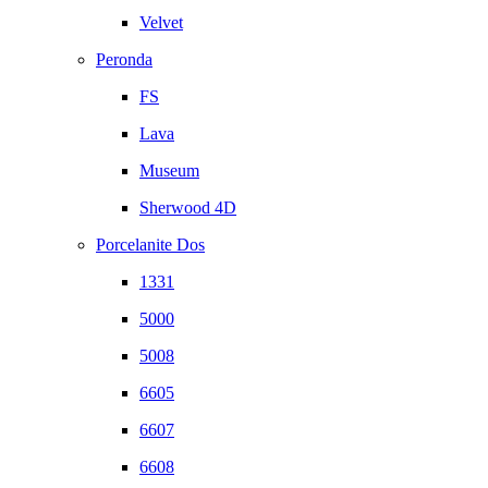
Velvet
Peronda
FS
Lava
Museum
Sherwood 4D
Porcelanite Dos
1331
5000
5008
6605
6607
6608