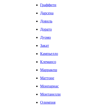
Граффити
Дарсена
Довиль
Дорато
Дуомо
Закат
Кампьелло
Клемансо
Марракеш
Маттоне
Монпарнас
Монтанелли
Олимпия