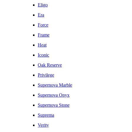
Eligo
Era
Force
Frame
Heat
Iconic
Oak Reserve
Privilege
Supernova Marble
Supernova Onyx
Supernova Stone
Suprema
Verity