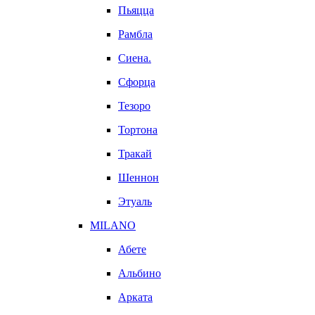
Пьяцца
Рамбла
Сиена.
Сфорца
Тезоро
Тортона
Тракай
Шеннон
Этуаль
MILANO
Абете
Альбино
Арката