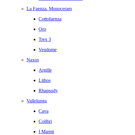
La Faenza. Monoceram
Cottofaenza
Oro
Trex 3
Vendome
Naxos
Argille
Lithos
Rhapsody
Vallelunga
Cava
Colibri
I Marmi