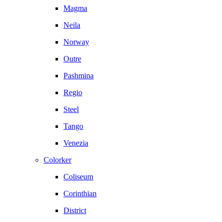
Magma
Neila
Norway
Outre
Pashmina
Regio
Steel
Tango
Venezia
Colorker
Coliseum
Corinthian
District