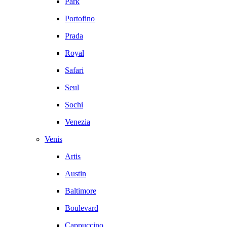
Park
Portofino
Prada
Royal
Safari
Seul
Sochi
Venezia
Venis
Artis
Austin
Baltimore
Boulevard
Cappuccino