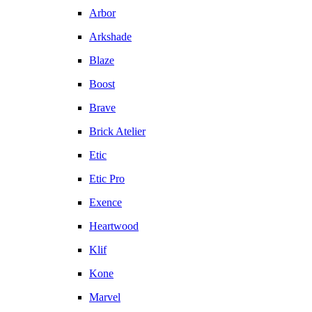
Arbor
Arkshade
Blaze
Boost
Brave
Brick Atelier
Etic
Etic Pro
Exence
Heartwood
Klif
Kone
Marvel