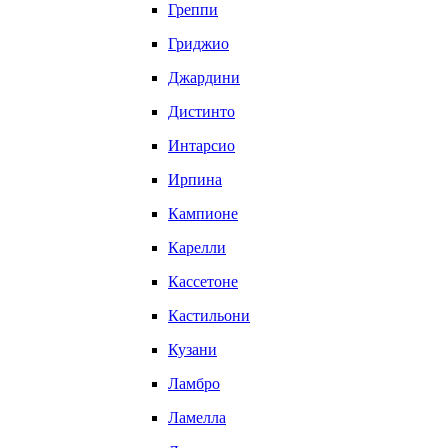
Греппи
Гриджио
Джардини
Дистинто
Интарсио
Ирпина
Кампионе
Карелли
Кассетоне
Кастильони
Кузани
Ламбро
Ламелла