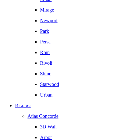
Mirage
Newport
Park
Persa
Rhin
Rivoli
Shine
Starwood
Urban
Италия
Atlas Concorde
3D Wall
Arbor