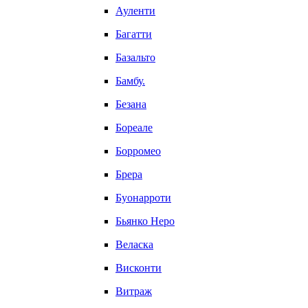
Ауленти
Багатти
Базальто
Бамбу.
Безана
Бореале
Борромео
Брера
Буонарроти
Бьянко Неро
Веласка
Висконти
Витраж