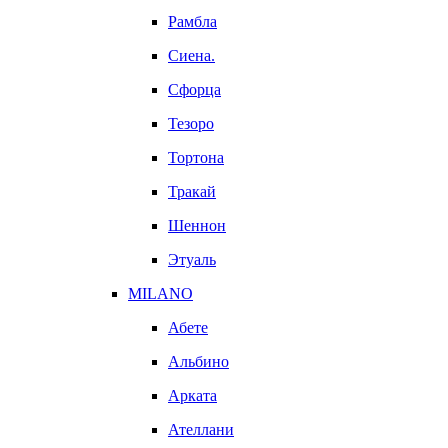
Рамбла
Сиена.
Сфорца
Тезоро
Тортона
Тракай
Шеннон
Этуаль
MILANO
Абете
Альбино
Арката
Ателлани