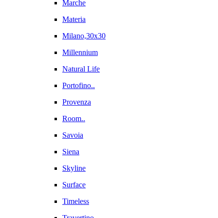
Marche
Materia
Milano,30x30
Millennium
Natural Life
Portofino..
Provenza
Room..
Savoia
Siena
Skyline
Surface
Timeless
Travertino