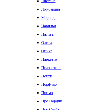
Листоне
Ломбардиа
Морандо
Навильи
Натива
Олива
Ониче
Паркетто
Пиазентина
Понти
Порфидо
Примо
Про Нордик
Про Слейт