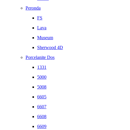
Peronda
FS
Lava
Museum
Sherwood 4D
Porcelanite Dos
1331
5000
5008
6605
6607
6608
6609