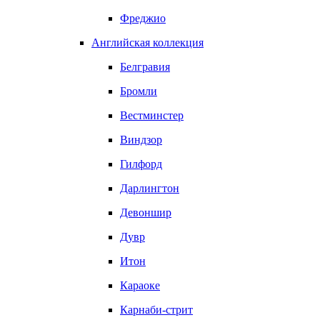
Фреджио
Английская коллекция
Белгравия
Бромли
Вестминстер
Виндзор
Гилфорд
Дарлингтон
Девоншир
Дувр
Итон
Караоке
Карнаби-стрит