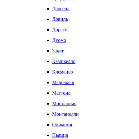
Дарсена
Довиль
Дорато
Дуомо
Закат
Кампьелло
Клемансо
Марракеш
Маттоне
Монпарнас
Монтанелли
Олимпия
Пьяцца