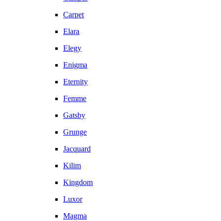
Carpet
Elara
Elegy
Enigma
Eternity
Femme
Gatsby
Grunge
Jacquard
Kilim
Kingdom
Luxor
Magma