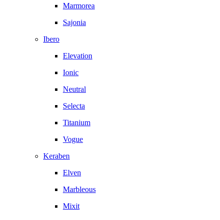
Marmorea
Sajonia
Ibero
Elevation
Ionic
Neutral
Selecta
Titanium
Vogue
Keraben
Elven
Marbleous
Mixit