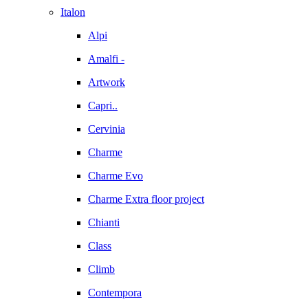
Italon
Alpi
Amalfi -
Artwork
Capri..
Cervinia
Charme
Charme Evo
Charme Extra floor project
Chianti
Class
Climb
Contempora