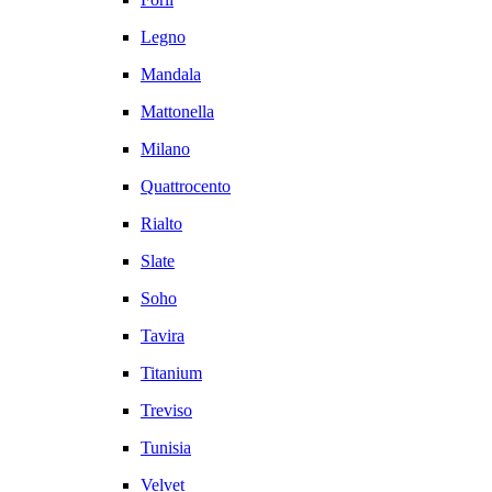
Legno
Mandala
Mattonella
Milano
Quattrocento
Rialto
Slate
Soho
Tavira
Titanium
Treviso
Tunisia
Velvet