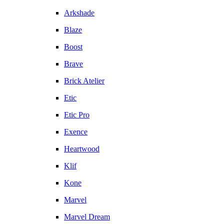
Arkshade
Blaze
Boost
Brave
Brick Atelier
Etic
Etic Pro
Exence
Heartwood
Klif
Kone
Marvel
Marvel Dream