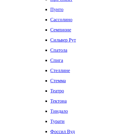
Пунто
Сассолино
Семпионе
Сильвер Рут
Спатола
Спига
Стеллине
Стемма
Театро
Тектона
Тиндало
Турати
Фоссил Вуд