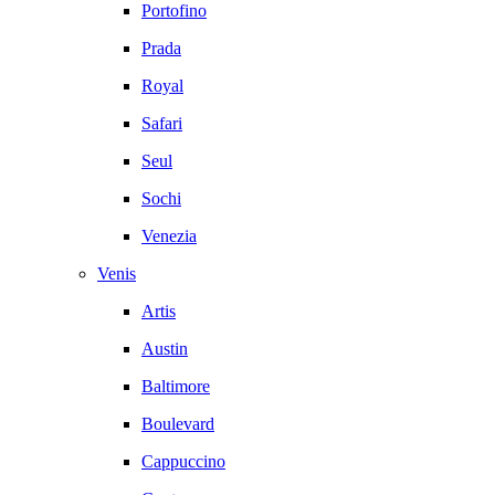
Portofino
Prada
Royal
Safari
Seul
Sochi
Venezia
Venis
Artis
Austin
Baltimore
Boulevard
Cappuccino