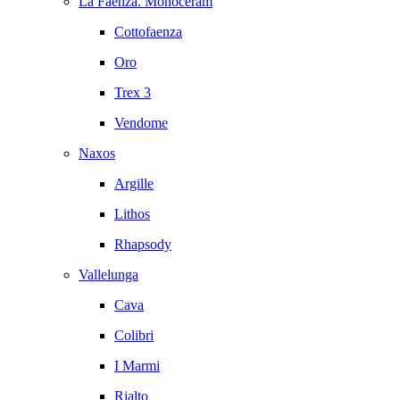
La Faenza. Monoceram
Cottofaenza
Oro
Trex 3
Vendome
Naxos
Argille
Lithos
Rhapsody
Vallelunga
Cava
Colibri
I Marmi
Rialto