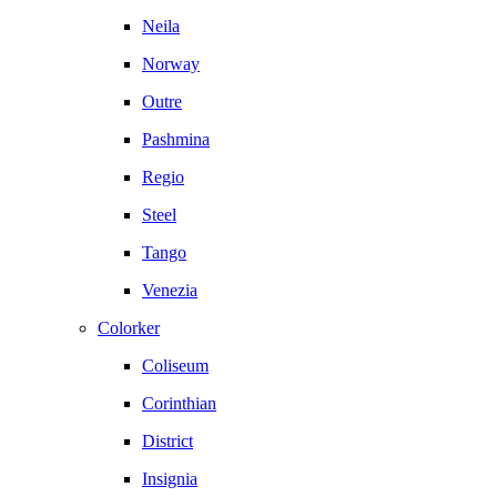
Neila
Norway
Outre
Pashmina
Regio
Steel
Tango
Venezia
Colorker
Coliseum
Corinthian
District
Insignia